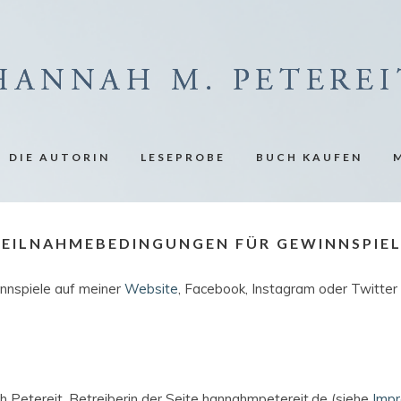
DIE AUTORIN
LESEPROBE
BUCH KAUFEN
TEILNAHMEBEDINGUNGEN FÜR GEWINNSPIEL
nnspiele auf meiner
Website
, Facebook, Instagram oder Twitter
h Petereit, Betreiberin der Seite hannahmpetereit.de (siehe
Imp