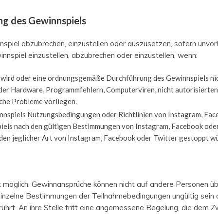
ng des Gewinnspiels
nnspiel abzubrechen, einzustellen oder auszusetzen, sofern unv
innspiel einzustellen, abzubrechen oder einzustellen, wenn:
 wird oder eine ordnungsgemäße Durchführung des Gewinnspiels nicht
der Hardware, Programmfehlern, Computerviren, nicht autorisierten 
iche Probleme vorliegen.
nspiels Nutzungsbedingungen oder Richtlinien von Instagram, Fac
iels nach den gültigen Bestimmungen von Instagram, Facebook oder
en jeglicher Art von Instagram, Facebook oder Twitter gestoppt w
ht möglich. Gewinnansprüche können nicht auf andere Personen 
inzelne Bestimmungen der Teilnahmebedingungen ungültig sein ode
ührt. An ihre Stelle tritt eine angemessene Regelung, die de