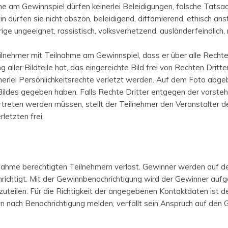
ahme am Gewinnspiel dürfen keinerlei Beleidigungen, falsche Tats
 dürfen sie nicht obszön, beleidigend, diffamierend, ethisch ans
rige ungeeignet, rassistisch, volksverhetzend, ausländerfeindlich,
lnehmer mit Teilnahme am Gewinnspiel, dass er über alle Rechte 
ller Bildteile hat, das eingereichte Bild frei von Rechten Dritter
nerlei Persönlichkeitsrechte verletzt werden. Auf dem Foto abge
 Bildes gegeben haben. Falls Rechte Dritter entgegen der vorst
treten werden müssen, stellt der Teilnehmer den Veranstalter d
etzten frei.
nahme berechtigten Teilnehmern verlost. Gewinner werden auf der
chrichtigt. Mit der Gewinnbenachrichtigung wird der Gewinner auf
eilen. Für die Richtigkeit der angegebenen Kontaktdaten ist der
n nach Benachrichtigung melden, verfällt sein Anspruch auf den 